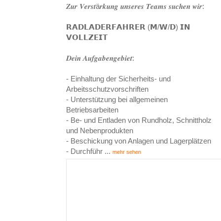
𝒁𝒖𝒓 𝑽𝒆𝒓𝒔𝒕ä𝒓𝒌𝒖𝒏𝒈 𝒖𝒏𝒔𝒆𝒓𝒆𝒔 𝑻𝒆𝒂𝒎𝒔 𝒔𝒖𝒄𝒉𝒆𝒏 𝒘𝒊𝒓:
𝗥𝗔𝗗𝗟𝗔𝗗𝗘𝗥𝗙𝗔𝗛𝗥𝗘𝗥 (𝗠/𝗪/𝗗) 𝗜𝗡
𝗩𝗢𝗟𝗟𝗭𝗘𝗜𝗧
𝑫𝒆𝒊𝒏 𝑨𝒖𝒇𝒈𝒂𝒃𝒆𝒏𝒈𝒆𝒃𝒊𝒆𝒕:
- Einhaltung der Sicherheits- und
Arbeitsschutzvorschriften
- Unterstützung bei allgemeinen
Betriebsarbeiten
- Be- und Entladen von Rundholz, Schnittholz
und Nebenprodukten
- Beschickung von Anlagen und Lagerplätzen
- Durchführ
...
mehr sehen