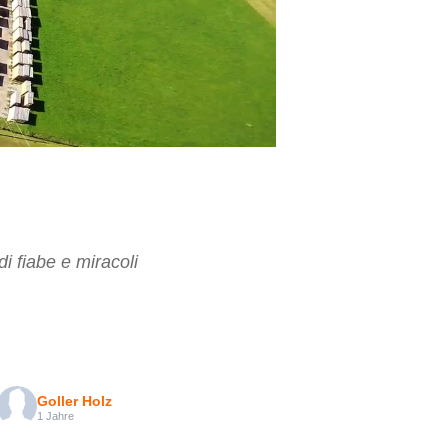
 fiabe e mira­coli
Goller Holz
1 Jahre