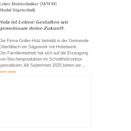
𝐋𝐞𝐡𝐫𝐞 𝐇𝐨𝐥𝐳𝐭𝐞𝐜𝐡𝐧𝐢𝐤𝐞𝐫 (𝐌/𝐖/𝐃)
𝐌𝐨𝐝𝐮𝐥 𝐒ä𝐠𝐞𝐭𝐞𝐜𝐡𝐧𝐢𝐤
𝙃𝙤𝙡𝙯 𝙞𝙨𝙩 𝙇𝙚𝙗𝙚𝙣! 𝙂𝙚𝙨𝙩𝙖𝙡𝙩𝙚𝙣 𝙬𝙞𝙧
𝙜𝙚𝙢𝙚𝙞𝙣𝙨𝙖𝙢 𝙙𝙚𝙞𝙣𝙚 𝙕𝙪𝙠𝙪𝙣𝙛𝙩.
Die Firma Goller-Holz betreibt in der Gemeinde
Obertilliach ein Sägewerk mit Hobelwerk.
Der Familienbetrieb hat sich auf die Erzeugung
von Nischenprodukten im Schnittholzsektor
spezialisiert. Ab September 2025 bieten wir
...
mehr sehen