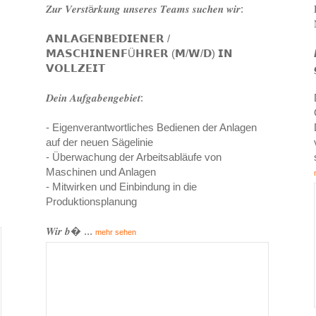
𝒁𝒖𝒓 𝑽𝒆𝒓𝒔𝒕ä𝒓𝒌𝒖𝒏𝒈 𝒖𝒏𝒔𝒆𝒓𝒆𝒔 𝑻𝒆𝒂𝒎𝒔 𝒔𝒖𝒄𝒉𝒆𝒏 𝒘𝒊𝒓:
𝗔𝗡𝗟𝗔𝗚𝗘𝗡𝗕𝗘𝗗𝗜𝗘𝗡𝗘𝗥 /
𝗠𝗔𝗦𝗖𝗛𝗜𝗡𝗘𝗡𝗙Ü𝗛𝗥𝗘𝗥 (𝗠/𝗪/𝗗) 𝗜𝗡
𝗩𝗢𝗟𝗟𝗭𝗘𝗜𝗧
𝑫𝒆𝒊𝒏 𝑨𝒖𝒇𝒈𝒂𝒃𝒆𝒏𝒈𝒆𝒃𝒊𝒆𝒕:
- Eigenverantwortliches Bedienen der Anlagen
auf der neuen Sägelinie
- Überwachung der Arbeitsabläufe von
Maschinen und Anlagen
- Mitwirken und Einbindung in die
Produktionsplanung
𝑾𝒊𝒓 𝒃
...
mehr sehen