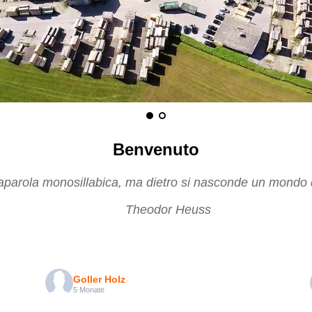
Benvenuto
naparola monosillabica, ma dietro si nasconde un mondo di
Theodor Heuss
Goller Holz
5 Monate